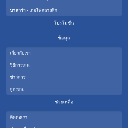
บาคาร่า
- เกมไพ่คลาสสิก
โปรโมชั่น
ข้อมูล
เกี่ยวกับเรา
วิธีการเล่น
ข่าวสาร
สูตรเกม
ช่วยเหลือ
ติดต่อเรา