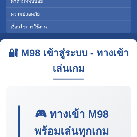
คำถามที่พบบ่อย
ความปลอดภัย
เงื่อนไขการใช้งาน
🔐
M98 เข้าสู่ระบบ
- ทางเข้า
เล่นเกม
🎮
ทางเข้า M98
พร้อมเล่นทุกเกม