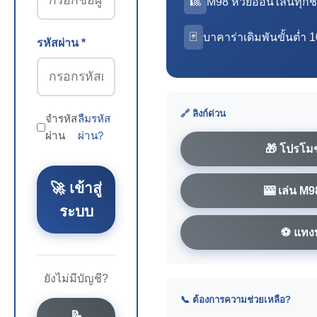
🎱
M98 หวยออนไลน์ทุกช
🃏
บาคาร่าเดิมพันขั้นต่ำ 1
รหัสผ่าน *
🔗 ลิงก์ด่วน
จำรหัส
ลืมรหัส
ผ่าน
ผ่าน?
🎁 โปรโมชั
🚀 เข้าสู่
🎰 เล่น M9
ระบบ
⚽ แทง
ยังไม่มีบัญชี?
📞 ต้องการความช่วยเหลือ?
📝