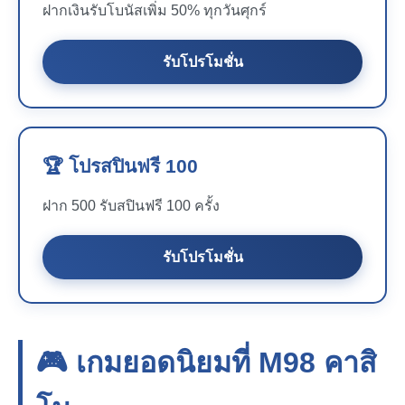
ฝากเงินรับโบนัสเพิ่ม 50% ทุกวันศุกร์
รับโปรโมชั่น
🏆 โปรสปินฟรี 100
ฝาก 500 รับสปินฟรี 100 ครั้ง
รับโปรโมชั่น
🎮 เกมยอดนิยมที่
M98
คาสิ