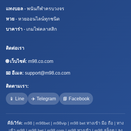
แทงบอล
- พนันกีฬาครบวงจร
หวย
- หวยออนไลน์ทุกชนิด
บาคาร่า
- เกมไพ่คลาสสิก
ติดต่อเรา
🌐 เว็บไซต์:
m98.co.com
📧 อีเมล:
support@m98.co.com
ติดตามเรา:
📱 Line
✈️ Telegram
📘 Facebook
คีย์เวิร์ด:
m98 | m98bet | m98vip | m98 bet ทางเข้า มือ ถือ | ทาง
เข้า m98 | m98 bet | m98 com | m98 ทางเข้า | m98 สล็อต | ลง