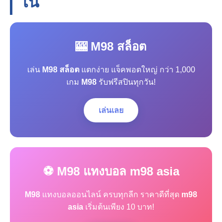
โน
🎰 M98 สล็อต
เล่น
M98 สล็อต
แตกง่าย แจ็คพอตใหญ่ กว่า 1,000
เกม
M98
รับฟรีสปินทุกวัน!
เล่นเลย
⚽ M98 แทงบอล m98 asia
M98
แทงบอลออนไลน์ ครบทุกลีก ราคาดีที่สุด
m98
asia
เริ่มต้นเพียง 10 บาท!