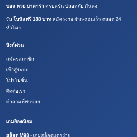
บอล หวย บาคาร่า
ครบครัน ปลอดภัย มั่นคง
รับ
โบนัสฟรี 188 บาท
สมัครง่าย ฝาก-ถอนเร็ว ตลอด 24
ชั่วโมง
ลิงก์ด่วน
สมัครสมาชิก
เข้าสู่ระบบ
โปรโมชั่น
ติดต่อเรา
คำถามที่พบบ่อย
เกมยิอดนิยม
สล็อต M98
- เกมสล็อตแตกง่าย