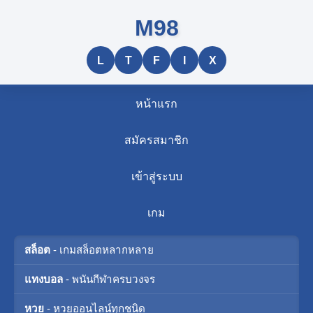
M98
L
T
F
I
X
หน้าแรก
สมัครสมาชิก
เข้าสู่ระบบ
เกม
สล็อต
- เกมสล็อตหลากหลาย
แทงบอล
- พนันกีฬาครบวงจร
หวย
- หวยออนไลน์ทุกชนิด