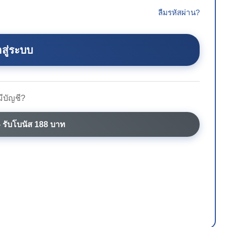
ลืมรหัสผ่าน?
าสู่ระบบ
มีบัญชี?
- รับโบนัส 188 บาท