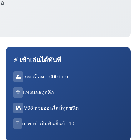
ือ
⚡ เข้าเล่นได้ทันที
🎰
เกมสล็อต 1,000+ เกม
⚽
แทงบอลทุกลีก
🎱
M98 หวยออนไลน์ทุกชนิด
🃏
บาคาร่าเดิมพันขั้นต่ำ 10