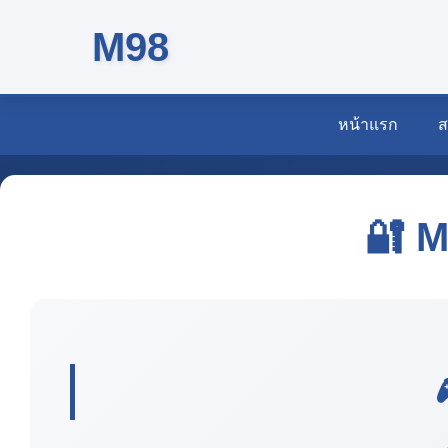
M98
หน้าแรก
ส
🔐
M