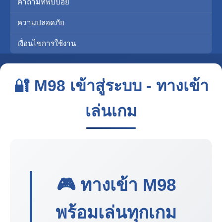
คำถามที่พบบ่อย
ความปลอดภัย
เงื่อนไขการใช้งาน
🔐
M98 เข้าสู่ระบบ
- ทางเข้า
เล่นเกม
🎮
ทางเข้า M98
พร้อมเล่นทุกเกม