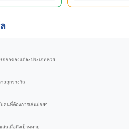
ัล
บบการออกของแต่ละประเภทหวย
อกาสถูกรางวัล
บคนที่ต้องการเล่นบ่อยๆ
่นเมื่อถึงเป้าหมาย