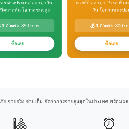
ไทย ต่างประเทศ ออกทุกวัน
หวยยี่กี ออกทุก 15 นาที เล
นีตลาดหุ้น โอกาสชนะสูง
วัน โอกาสชนะบ่อ
 3 ตัวตรง:
850 บาท
💰 3 ตัวตรง:
800 บ
ซื้อเลย
ซื้อเลย
 จ่ายจริง จ่ายเต็ม อัตราการจ่ายสูงสุดในประเทศ พร้อมผล
🎱
⏰