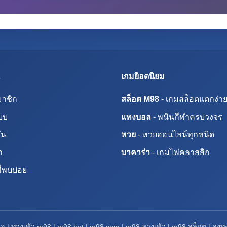
เกมยิอดนิยม
มาชิก
สล็อต M98
- เกมสล็อตแตกง่า
ะบบ
แทงบอล
- พนันกีฬาครบวงจร
่น
หวย
- หวยออนไลน์ทุกชนิด
า
บาคาร่า
- เกมไพ่คลาสสิก
่พบบ่อย