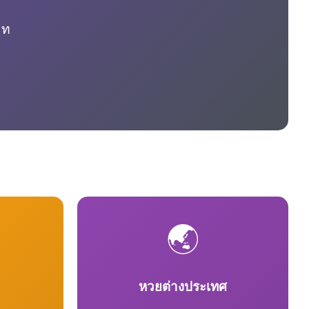
าท
🌏
หวยต่างประเทศ