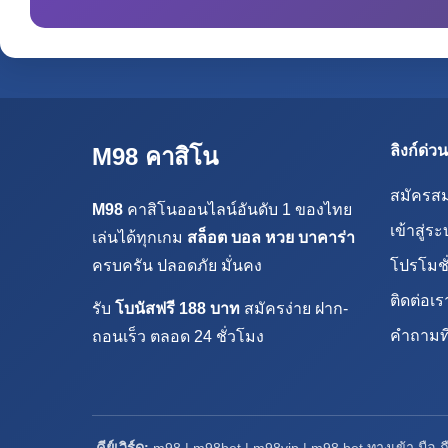
ลิงก์ด่วน
M98 คาสิโน
สมัครส
M98
คาสิโนออนไลน์อันดับ 1 ของไทย
เข้าสู่ร
เล่นได้ทุกเกม
สล็อต บอล หวย บาคาร่า
ครบครัน ปลอดภัย มั่นคง
โปรโมชั
ติดต่อเร
รับ
โบนัสฟรี 188 บาท
สมัครง่าย ฝาก-
คำถามที
ถอนเร็ว ตลอด 24 ชั่วโมง