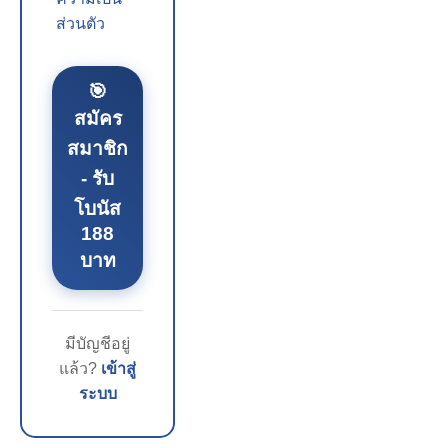
ส่วนตัว
🎯
สมัคร
สมาชิก
- รับ
โบนัส
188
บาท
มีบัญชีอยู่
แล้ว?
เข้าสู่
ระบบ