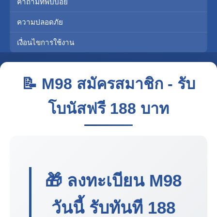
คำถามที่พบบ่อย
ความปลอดภัย
เงื่อนไขการใช้งาน
📝
M98 สมัครสมาชิก
- รับ
โบนัสฟรี 188 บาท
🎁
ลงทะเบียน M98
วันนี้ รับทันที
188