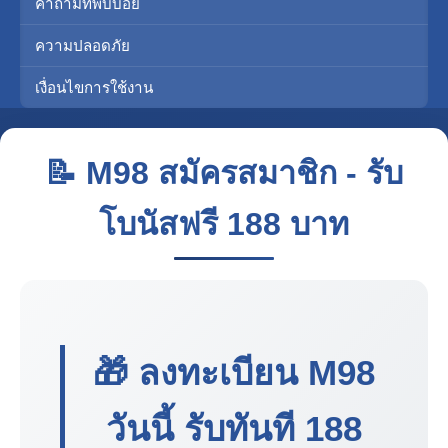
คำถามที่พบบ่อย
ความปลอดภัย
เงื่อนไขการใช้งาน
📝
M98 สมัครสมาชิก
- รับ
โบนัสฟรี 188 บาท
🎁
ลงทะเบียน M98
วันนี้ รับทันที
188