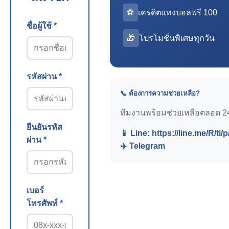
⚽
เครดิตแทงบอลฟรี 100
ชื่อผู้ใช้ *
🎁
โปรโมชั่นพิเศษทุกวัน
รหัสผ่าน *
📞 ต้องการความช่วยเหลือ?
ทีมงานพร้อมช่วยเหลือตลอด 24
ยืนยันรหัส
📱 Line: https://line.me/R/
ผ่าน *
✈️ Telegram
เบอร์
โทรศัพท์ *