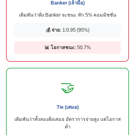
Banker (เจ้ามือ)
เดิมพันว่าฝั่ง Banker จะชนะ หัก 5% คอมมิชชั่น
💰 จ่าย:
1:0.95 (95%)
📊 โอกาสชนะ:
50.7%
🤝
Tie (เสมอ)
เดิมพันว่าทั้งสองฝั่งเสมอ อัตราการจ่ายสูง แต่โอกาส
ต่ำ