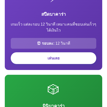
สปีดบาคาร่า
เกมเร็ว แต่ละรอบ 12 วินาที เหมาะคนที่ชอบเล่นเร็วๆ
ได้เงินไว
⏰ รอบละ:
12 วินาที
เล่นเลย
🎲
มินิบาคาร่า