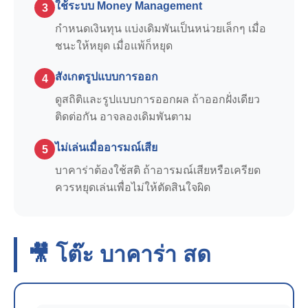
ใช้ระบบ Money Management
3
กำหนดเงินทุน แบ่งเดิมพันเป็นหน่วยเล็กๆ เมื่อ
ชนะให้หยุด เมื่อแพ้ก็หยุด
สังเกตรูปแบบการออก
4
ดูสถิติและรูปแบบการออกผล ถ้าออกฝั่งเดียว
ติดต่อกัน อาจลองเดิมพันตาม
ไม่เล่นเมื่ออารมณ์เสีย
5
บาคาร่าต้องใช้สติ ถ้าอารมณ์เสียหรือเครียด
ควรหยุดเล่นเพื่อไม่ให้ตัดสินใจผิด
🎥 โต๊ะ
บาคาร่า
สด