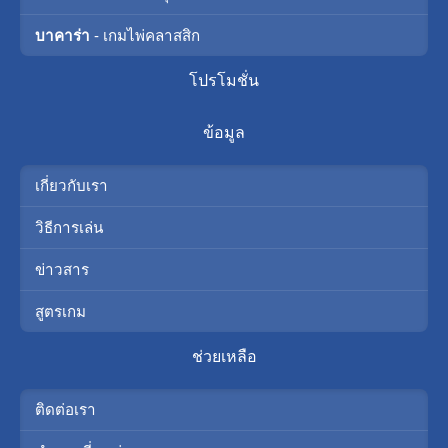
บาคาร่า
- เกมไพ่คลาสสิก
โปรโมชั่น
ข้อมูล
เกี่ยวกับเรา
วิธีการเล่น
ข่าวสาร
สูตรเกม
ช่วยเหลือ
ติดต่อเรา