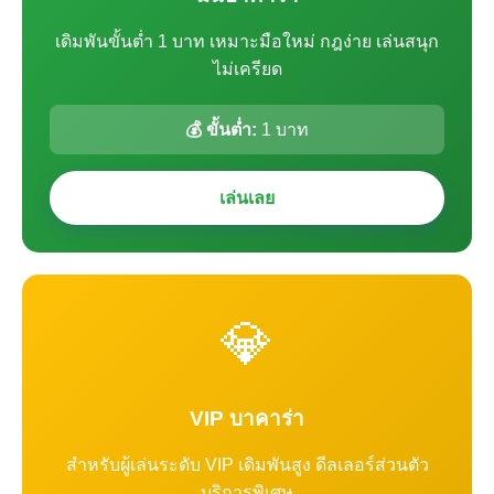
เดิมพันขั้นต่ำ 1 บาท เหมาะมือใหม่ กฎง่าย เล่นสนุก
ไม่เครียด
💰 ขั้นต่ำ:
1 บาท
เล่นเลย
💎
VIP บาคาร่า
สำหรับผู้เล่นระดับ VIP เดิมพันสูง ดีลเลอร์ส่วนตัว
บริการพิเศษ