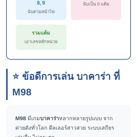
8, 9
นับเป็น 0 แต้ม
นับตามหน้าไพ่
รวมแต้ม
เอาเลขหลักหน่วย
⭐ ข้อดีการเล่น
บาคาร่า
ที่
M98
M98
มีเกม
บาคาร่า
หลากหลายรูปแบบ จาก
ค่ายดังทั่วโลก ดีลเลอร์สาวสวย ระบบเสถียร