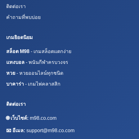
ติดต่อเรา
คำถามที่พบบ่อย
เกมยิอดนิยม
สล็อต M98
- เกมสล็อตแตกง่าย
แทงบอล
- พนันกีฬาครบวงจร
หวย
- หวยออนไลน์ทุกชนิด
บาคาร่า
- เกมไพ่คลาสสิก
ติดต่อเรา
🌐 เว็บไซต์:
m98.co.com
📧 อีเมล:
support@m98.co.com